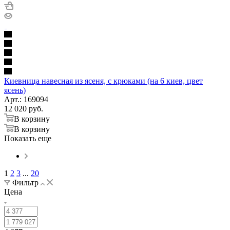
Киевница навесная из ясеня, с крюками (на 6 киев, цвет
ясень)
Арт.: 169094
12 020
руб.
В корзину
В корзину
Показать еще
1
2
3
...
20
Фильтр
Цена