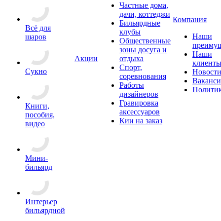
Частные дома,
дачи, коттеджи
Компания
Бильярдные
Всё для
клубы
Наши
шаров
Общественные
преимущ
зоны досуга и
Наши
Акции
отдыха
клиент
Спорт,
Сукно
Новост
соревнования
Ваканс
Работы
Полити
дизайнеров
Гравировка
Книги,
аксессуаров
пособия,
Кии на заказ
видео
Мини-
бильярд
Интерьер
бильярдной