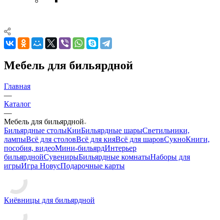
Мебель для бильярдной
Главная
—
Каталог
—
Мебель для бильярдной
Бильярдные столы
Кии
Бильярдные шары
Светильники,
лампы
Всё для столов
Всё для кия
Всё для шаров
Сукно
Книги,
пособия, видео
Мини-бильярд
Интерьер
бильярдной
Сувениры
Бильярдные комнаты
Наборы для
игры
Игра Новус
Подарочные карты
Киёвницы для бильярдной