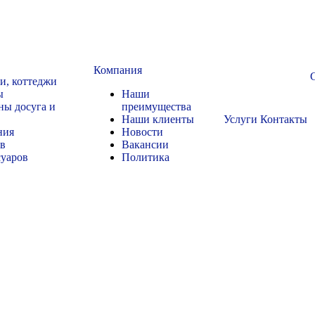
Компания
чи, коттеджи
ы
Наши
ны досуга и
преимущества
Наши клиенты
Услуги
Контакты
ния
Новости
ов
Вакансии
суаров
Политика