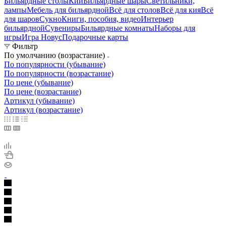
Бильярдные столы
Кии
Бильярдные шары
Светильники,
лампы
Мебель для бильярдной
Всё для столов
Всё для кия
Всё
для шаров
Сукно
Книги, пособия, видео
Интерьер
бильярдной
Сувениры
Бильярдные комнаты
Наборы для
игры
Игра Новус
Подарочные карты
Фильтр
По умолчанию (возрастание)
По популярности (убывание)
По популярности (возрастание)
По цене (убывание)
По цене (возрастание)
Артикул (убывание)
Артикул (возрастание)