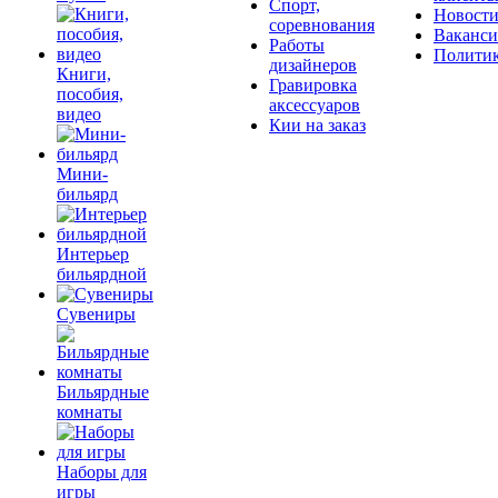
Спорт,
Новост
соревнования
Ваканс
Работы
Полити
дизайнеров
Книги,
Гравировка
пособия,
аксессуаров
видео
Кии на заказ
Мини-
бильярд
Интерьер
бильярдной
Сувениры
Бильярдные
комнаты
Наборы для
игры