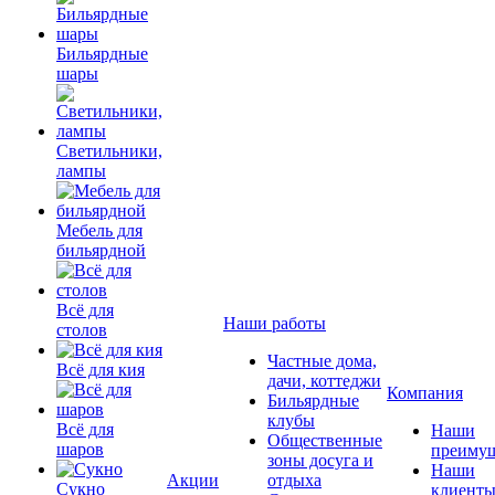
Бильярдные
шары
Светильники,
лампы
Мебель для
бильярдной
Всё для
Наши работы
столов
Частные дома,
Всё для кия
дачи, коттеджи
Компания
Бильярдные
клубы
Всё для
Наши
Общественные
шаров
преимущ
зоны досуга и
Наши
Акции
отдыха
Сукно
клиент