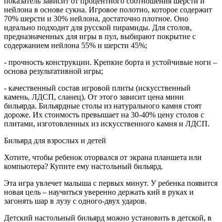
показатель зависит от процентного соотношения шерсти и
нейлона в основе сукна. Игровое полотно, которое содержит
70% шерсти и 30% нейлона, достаточно плотное. Оно
идеально подходит для русской пирамиды. Для столов,
предназначенных для игры в пул, выбирают покрытие с
содержанием нейлона 55% и шерсти 45%;
- прочность конструкции. Крепкие борта и устойчивые ноги –
основа результативной игры;
- качественный состав игровой плиты (искусственный
камень, ЛДСП, сланец). От этого зависит цена мини
бильярда. Бильярдные столы из натурального камня стоят
дороже. Их стоимость превышает на 30-40% цену столов с
плитами, изготовленных из искусственного камня и ЛДСП.
Бильярд для взрослых и детей
Хотите, чтобы ребенок оторвался от экрана планшета или
компьютера? Купите ему настольный бильярд.
Эта игра увлечет малыша с первых минут. У ребенка появится
новая цель – научиться уверенно держать кий в руках и
загонять шар в лузу с одного-двух ударов.
Детский настольный бильярд можно установить в детской, в