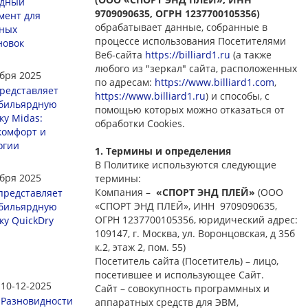
рдный
9709090635, ОГРН 1237700105356)
мент для
обрабатывает данные, собранные в
ных
процессе использования Посетителями
новок
Веб-сайта
https://billiard1.ru
(а также
любого из "зеркал" сайта, расположенных
ября 2025
по адресам:
https://www.billiard1.com
,
редставляет
https://www.billiard1.ru
) и способы, с
бильярдную
помощью которых можно отказаться от
ку Midas:
обработки Cookies.
 комфорт и
огии
1. Термины и определения
В Политике используются следующие
ября 2025
термины:
Компания –
«СПОРТ ЭНД ПЛЕЙ»
(ООО
представляет
«СПОРТ ЭНД ПЛЕЙ», ИНН 9709090635,
бильярдную
ОГРН 1237700105356, юридический адрес:
ку QuickDry
109147, г. Москва, ул. Воронцовская, д 35б
к.2, этаж 2, пом. 55)
Посетитель сайта (Посетитель) – лицо,
посетившее и использующее Сайт.
10-12-2025
Сайт – совокупность программных и
Разновидности
аппаратных средств для ЭВМ,