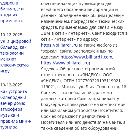
ударов в
обеспечивающих публикацию для
бильярде и
всеобщего обозрения информации и
когда их
данных, объединенных общим целевым
применять
назначением, посредством технических
средств, применяемых для связи между
ЭВМ в сети «Интернет». Сайт находится в
10-12-2025
сети «Интернет» по адресу:
VR и цифровой
https://billiard1.ru
(а также любого из
бильярд: как
"зеркал" сайта, расположенных по
технологии
адресам:
https://www.billiard1.com
,
меняют
https://www.billiard1.ru
)
классическую
Яндекс – Общество с ограниченной
игру
ответственностью «ЯНДЕКС», ООО
«ЯНДЕКС», ОГРН 1027700229193119021,
10-12-2025
119021, г. Москва, ул. Льва Толстого, д. 16.
Как устроить
Cookies – это небольшой фрагмент
бильярдный
данных, который Сайт запрашивает у
вечер дома:
браузера, используемого на компьютере
атмосфера,
или мобильном устройстве Посетителя.
музыка и
Cookies отражают предпочтения
правила мини-
Посетителя или его действия на Сайте, а
турнира
также сведения об его оборудовании,