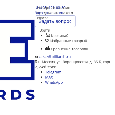
8 (495) 120-03-80
Интернет-магазин
Заказать звонок
представительского
класса
Задать вопрос
Войти
Корзина
0
Избранные товары
0
Сравнение товаров
0
zakaz@billiard1.ru
г. Москва, ул. Воронцовская, д. 35 Б, корп.
2, 2-ой этаж
Telegram
MAX
WhatsApp