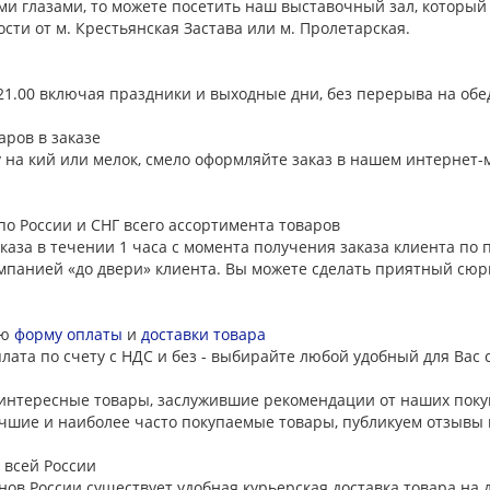
ми глазами, то можете посетить наш выставочный зал, который
ости от м. Крестьянская Застава или м. Пролетарская.
21.00 включая праздники и выходные дни, без перерыва на обе
аров в заказе
у на кий или мелок, смело оформляйте заказ в нашем интернет-
по России и СНГ всего ассортимента товаров
каза в течении 1 часа с момента получения заказа клиента по
мпанией «до двери» клиента. Вы можете сделать приятный сюрп
ую
форму оплаты
и
доставки товара
ата по счету с НДС и без - выбирайте любой удобный для Вас 
нтересные товары, заслужившие рекомендации от наших поку
чшие и наиболее часто покупаемые товары, публикуем отзывы 
 всей России
нов России существует удобная курьерская доставка товара на 