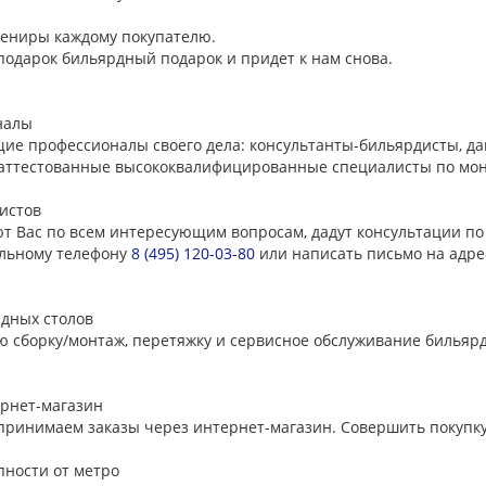
вениры каждому покупателю.
подарок бильярдный подарок и придет к нам снова.
налы
щие профессионалы своего дела: консультанты-бильярдисты, 
и аттестованные высококвалифицированные специалисты по мон
истов
 Вас по всем интересующим вопросам, дадут консультации по 
альному телефону
8 (495) 120-03-80
или написать письмо на адр
дных столов
сборку/монтаж, перетяжку и сервисное обслуживание бильярдн
рнет-магазин
 принимаем заказы через интернет-магазин. Совершить покупку
пности от метро