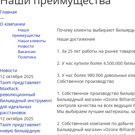
Наши преимущества
Главная
—
О компании
Наши
Почему клиенты выбирают бильярдный
преимущества
Наши достижения
Наши клиенты
Новости
1.
За 25 лет работы на рынке товаро
Вакансии
Политика
2.
У нас купили более 4.500.000 бил
Новости
3.
У нас более 980.000 довольных кл
12 октября 2025
Собственное производство
Taom представляет
MaxRack:
1.
Собственное производство бильяр
революционный
Бильярдный магазин «Ozone Billiar
бильярдный инструмент
контроля качества на всех ведущих 
для идеальных
Мы выбираем лучшие материалы, заи
расстановок
12 октября 2025
2.
Собственная компания по добыче 
Taom представляет
Бильярдный магазин «Ozone Billiards
новую бильярдную