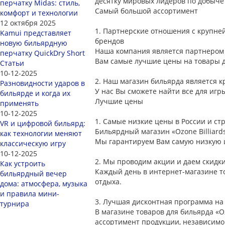
десятку мировых лидеров по добыче
перчатку Midas: стиль,
Самый большой ассортимент
комфорт и технологии
12 октября 2025
1.
Партнерские отношения с крупне
Kamui представляет
брендов
новую бильярдную
Наша компания является партнером 
перчатку QuickDry Short
Вам самые лучшие цены на товары дл
Статьи
10-12-2025
2.
Наш магазин бильярда является к
Разновидности ударов в
У нас Вы сможете найти все для игр
бильярде и когда их
Лучшие цены
применять
10-12-2025
1.
Самые низкие цены в России и стр
VR и цифровой бильярд:
Бильярдный магазин «Ozone Billiard
как технологии меняют
Мы гарантируем Вам самую низкую 
классическую игру
10-12-2025
2.
Мы проводим акции и даем скидк
Как устроить
Каждый день в интернет-магазине то
бильярдный вечер
отдыха.
дома: атмосфера, музыка
и правила мини-
3.
Лучшая дисконтная программа на р
турнира
В магазине товаров для бильярда «O
ассортимент продукции, независимо 