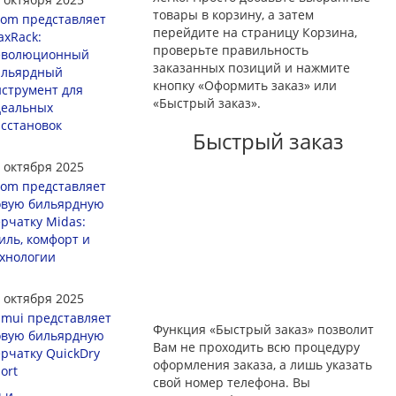
товары в корзину, а затем
om представляет
перейдите на страницу Корзина,
xRack:
проверьте правильность
еволюционный
заказанных позиций и нажмите
ильярдный
кнопку «Оформить заказ» или
струмент для
«Быстрый заказ».
деальных
сстановок
Быстрый заказ
 октября 2025
om представляет
овую бильярдную
рчатку Midas:
иль, комфорт и
хнологии
 октября 2025
mui представляет
Функция «Быстрый заказ» позволит
овую бильярдную
Вам не проходить всю процедуру
рчатку QuickDry
оформления заказа, а лишь указать
ort
свой номер телефона. Вы
ьи