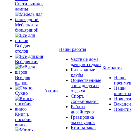
Светильники,
лампы
Мебель для
бильярдной
Всё для
Наши работы
столов
Частные дома,
Всё для кия
дачи, коттеджи
Компания
Бильярдные
клубы
Всё для
Наши
Общественные
шаров
преимущ
зоны досуга и
Наши
Акции
отдыха
Сукно
клиент
Спорт,
Новост
соревнования
Ваканс
Работы
Полити
дизайнеров
Книги,
Гравировка
пособия,
аксессуаров
видео
Кии на заказ